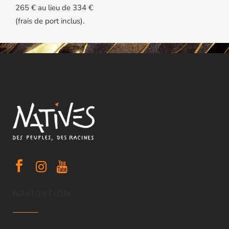
265 € au lieu de 334 €
(frais de port inclus).
NAVIGATION