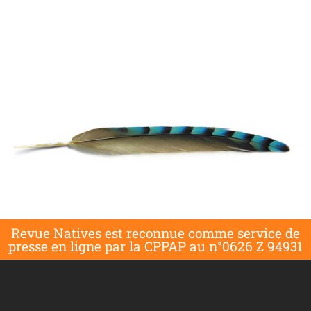
Revue Natives est reconnue comme service de
presse en ligne par la CPPAP au n°0626 Z 94931