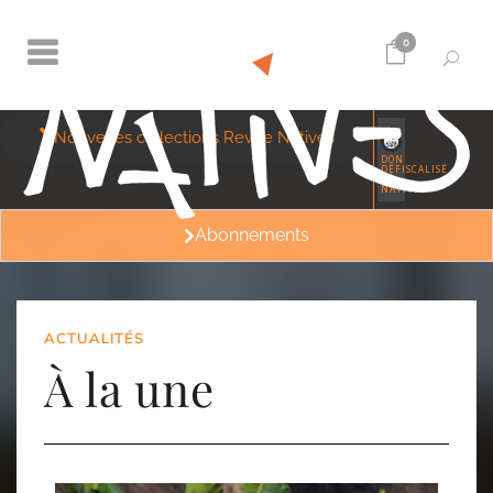
0
Nouvelles collections Revue Natives
DON
DÉFISCALISÉ
À
NATIVES
Abonnements
ACTUALITÉS
À la une