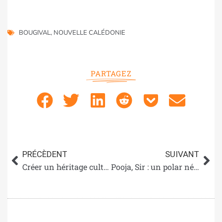
BOUGIVAL
,
NOUVELLE CALÉDONIE
PARTAGEZ
PRÉCÈDENT
SUIVANT
Créer un héritage culturel par la cuisine : le défi du chef Chris Jordan pendant la NAIDOC Week 2025
Pooja, Sir : un polar népalais à l’assaut des fractures sociales et ethniques du pays