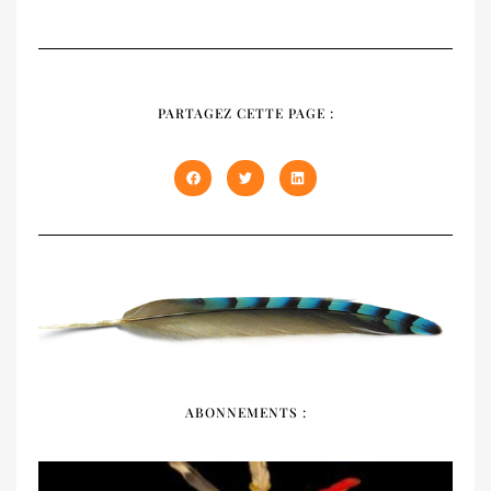
RECUEIL
NATIVES
PARTAGEZ CETTE PAGE :
Notre recueil 2020 présente les trois
premiers numéros épuisés de NATIVES en
un seul volume de 408 pages. À offrir et à
s'offrir !
DÉCOUVRIR
ABONNEMENTS :