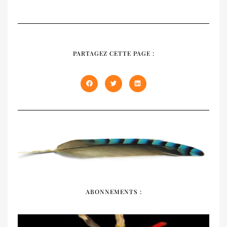
RECUEIL
NATIVES
PARTAGEZ CETTE PAGE :
Notre recueil 2020 présente les trois
premiers numéros épuisés de NATIVES en
un seul volume de 408 pages. À offrir et à
s'offrir !
DÉCOUVRIR
ABONNEMENTS :