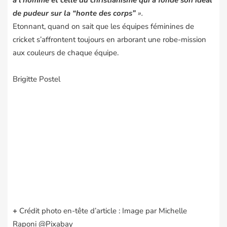
à l’homme et celle du christianisme qui a fondé son idéal
de pudeur sur la “honte des corps”
».
Etonnant, quand on sait que
les équipes féminines de
cricket s’affrontent toujours en arborant une robe-mission
aux couleurs de chaque équipe
.
Brigitte Postel
+
Crédit photo en-tête d’article : Image par Michelle
Raponi @Pixabay