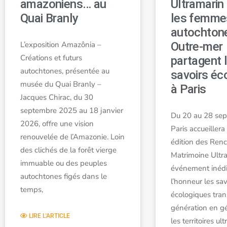
amazoniens… au
Ultramarin
Quai Branly
les femme
autochton
L’exposition Amazônia –
Outre-mer
Créations et futurs
partagent 
autochtones, présentée au
savoirs éc
musée du Quai Branly –
à Paris
Jacques Chirac, du 30
septembre 2025 au 18 janvier
Du 20 au 28 se
2026, offre une vision
Paris accueillera
renouvelée de l’Amazonie. Loin
édition des Ren
des clichés de la forêt vierge
Matrimoine Ultr
immuable ou des peuples
événement inédi
autochtones figés dans le
l’honneur les sav
temps,
écologiques tra
génération en g
LIRE L'ARTICLE
les territoires ul