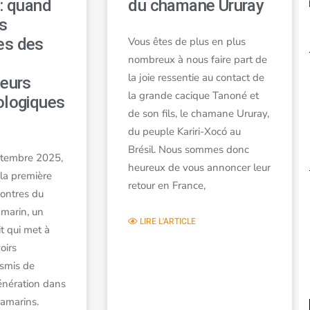
 : quand
du chamane Ururay
s
es des
Vous êtes de plus en plus
nombreux à nous faire part de
la joie ressentie au contact de
leurs
la grande cacique Tanoné et
ologiques
de son fils, le chamane Ururay,
du peuple Kariri-Xocó au
Brésil. Nous sommes donc
ptembre 2025,
heureux de vous annoncer leur
 la première
retour en France,
contres du
amarin, un
LIRE L'ARTICLE
t qui met à
oirs
nsmis de
énération dans
tramarins.