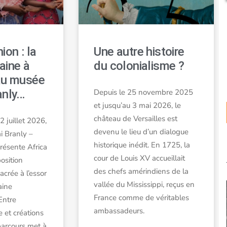
ion : la
Une autre histoire
aine à
du colonialisme ?
au musée
anly…
Depuis le 25 novembre 2025
et jusqu’au 3 mai 2026, le
château de Versailles est
 juillet 2026,
devenu le lieu d’un dialogue
i Branly –
historique inédit. En 1725, la
résente Africa
cour de Louis XV accueillait
osition
des chefs amérindiens de la
crée à l’essor
vallée du Mississippi, reçus en
aine
France comme de véritables
Entre
ambassadeurs.
e et créations
parcours met à