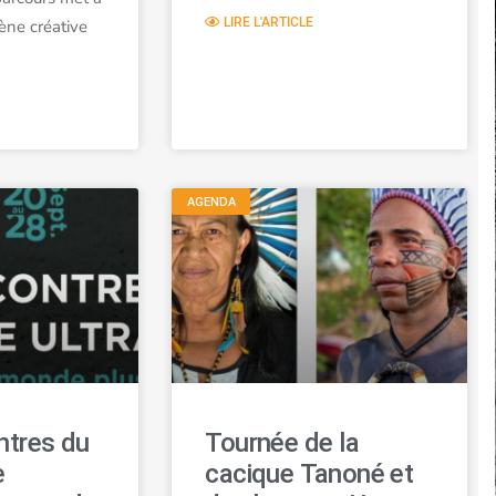
LIRE L'ARTICLE
ène créative
AGENDA
ntres du
Tournée de la
e
cacique Tanoné et