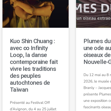
Kuo Shin Chuang :
Plumes du 
avec ∞ Infinity
une ode a
Loop, la danse
oiseaux de
contemporaine fait
Nouvelle-
vivre les traditions
des peuples
Du 12 mai au 8
2026, le musée 
autochtones de
Branly – Jacques
Taïwan
présente Plumes
une exposition 
Présenté au Festival Off
fascinants oisea
d’Avignon, du 4 au 25 juillet