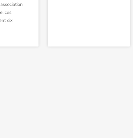
’association
e, ces
ent six