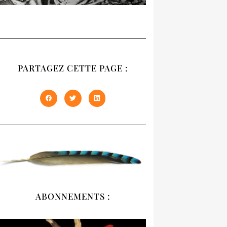
RECUEIL
NATIVES
PARTAGEZ CETTE PAGE :
Notre recueil 2020
présente les trois
premiers numéros
épuisés de NATIVES en
un seul volume de 408
pages. À offrir et à
s'offrir !
DÉCOUVRIR
ABONNEMENTS :