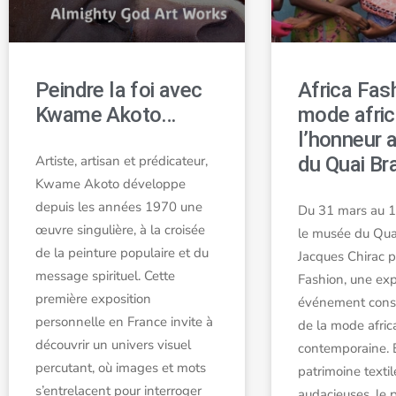
Peindre la foi avec
Africa Fash
Kwame Akoto…
mode afric
l’honneur 
Artiste, artisan et prédicateur,
du Quai Br
Kwame Akoto développe
depuis les années 1970 une
Du 31 mars au 12
œuvre singulière, à la croisée
le musée du Qua
de la peinture populaire et du
Jacques Chirac p
message spirituel. Cette
Fashion, une exp
première exposition
événement consa
personnelle en France invite à
de la mode afric
découvrir un univers visuel
contemporaine. 
percutant, où images et mots
patrimoine textil
s’entrelacent pour interroger
audacieuses, le 