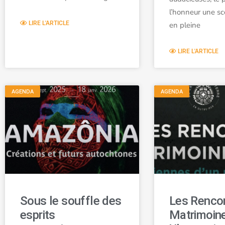
l’honneur une sc
LIRE L'ARTICLE
en pleine
LIRE L'ARTICLE
AGENDA
AGENDA
Sous le souffle des
Les Renco
esprits
Matrimoin