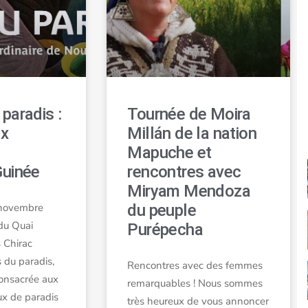
paradis :
Tournée de Moira
ux
Millán de la nation
Mapuche et
Guinée
rencontres avec
Miryam Mendoza
 novembre
du peuple
du Quai
Purépecha
 Chirac
 du paradis,
Rencontres avec des femmes
consacrée aux
remarquables ! Nous sommes
ux de paradis
très heureux de vous annoncer