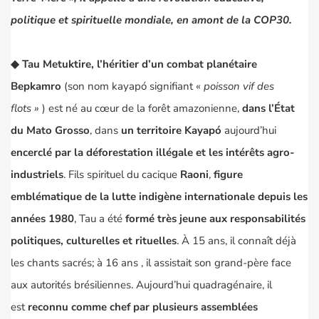
politique et spirituelle mondiale, en amont de la COP30.
◆
Tau Metuktire, l’héritier d’un combat planétaire
Bepkamro
(son nom kayapó signifiant «
poisson vif des
flots
»
) est né au cœur de la forêt amazonienne,
dans l’État
du Mato Grosso
, dans
un territoire Kayapó
aujourd’hui
encerclé par la déforestation illégale et les intérêts agro-
industriels
. Fils spirituel du cacique
Raoni
,
figure
emblématique de la lutte indigène internationale depuis les
années 1980
, Tau a été
formé très jeune aux responsabilités
politiques, culturelles et rituelles
. À 15 ans, il connaît déjà
les chants sacrés; à 16 ans , il assistait son grand-père face
aux autorités brésiliennes. Aujourd’hui quadragénaire, il
est
reconnu comme chef par plusieurs assemblées