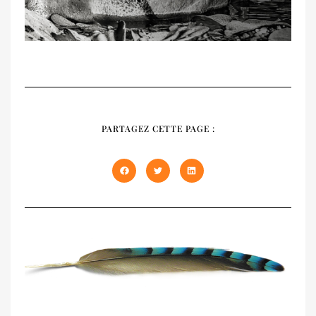
RECUEIL
NATIVES
PARTAGEZ CETTE PAGE :
Notre recueil 2020 présente les trois
premiers numéros épuisés de NATIVES en
un seul volume de 408 pages. À offrir et à
s'offrir !
DÉCOUVRIR