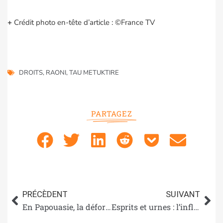
+
Crédit photo en-tête d’article : ©France TV
DROITS
,
RAONI
,
TAU METUKTIRE
PARTAGEZ
PRÉCÈDENT
SUIVANT
En Papouasie, la déforestation menace les terres des tribus papoues
Esprits et urnes : l’influence persistante des chamanes dans la politique sud-coréenne