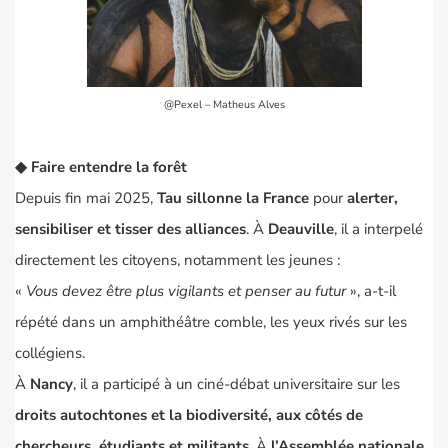
@Pexel – Matheus Alves
◆
Faire entendre la forêt
Depuis fin mai 2025,
Tau sillonne la France
pour
alerter,
sensibiliser et tisser des alliances
. À
Deauville
, il a interpelé
directement les citoyens, notamment les jeunes :
«
Vous devez être plus vigilants et penser au futur
», a-t-il
répété dans un amphithéâtre comble, les yeux rivés sur les
collégiens.
À
Nancy
, il a participé à un ciné-débat universitaire sur les
droits autochtones et la biodiversité, aux côtés de
chercheurs, étudiants et militants
. À
l’Assemblée nationale
,