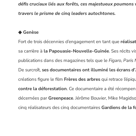
défis cruciaux liés aux forêts, ces majestueux poumons ve
travers le prisme de cinq leaders autochtones.
◆ Genèse
Fort de trois décennies d’engagement en tant que
réalisa
sa carrière à
la Papouasie-Nouvelle-Guinée
. Ses récits v
publications dans des magazines tels que le
Figaro
,
Paris
De surcroît,
ses documentaires ont illuminé les écrans d’
créations figure le film
Frères des arbres
qui retrace l’ép
contre la déforestation
. Ce documentaire a été récompe
décernées par
Greenpeace
. Jérôme Bouvier, Mike Magidso
cinq réalisateurs des cinq documentaires
Gardiens de la f