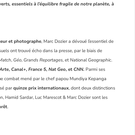
rts, essentiels à l’équilibre fragile de notre planète, à
teur et photographe
,
Marc Dozier
a dévoué l’essentiel de
isuels ont trouvé écho dans la presse, par le biais de
 Match
,
Géo
,
Grands Reportages
, et
National Geographic
.
Arte
,
Canal+
,
France 5
,
Nat Geo
, et
CNN
.
Parmi ses
ique combat mené par le chef papou
Mundiya Kepanga
nsé par
quinze prix internationaux
, dont deux distinctions
n, Hamid Sardar, Luc Marescot & Marc Dozier sont les
orêt
.