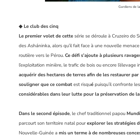
Gardiens de l
◆
Le club des cinq
Le premier volet de cette
série se déroule à Cruzeiro do S
des
Asháninka
, alors qu’il fait face à une nouvelle menace
routière vers le Pérou.
Ce défi s’ajoute à plusieurs ravage
l’exploitation minière, le trafic de bois ou encore l’élevag
acquérir des hectares de terres afin de les restaurer pa
souligner que ce combat
est risqu
é
puisqu’il confronte l
considérables dans leur lutte pour la préservation de l
Dans le second épisode
, le chef traditionnel papou
Mundi
parcourt son territoire natal pour
explorer les stratégies d
Nouvelle-Guinée a
mis un terme à de nombreuses conces