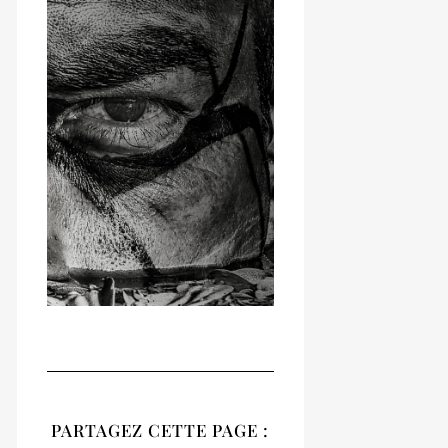
RECUEIL
NATIVES
PARTAGEZ CETTE PAGE :
Notre recueil 2020