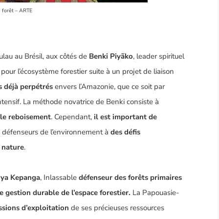
a forêt – ARTE
ulau au Brésil, aux côtés de
Benki Piyãko
, leader spirituel
 pour l’écosystème forestier suite à un projet de liaison
s déjà perpétrés
envers l’Amazonie, que ce soit par
e intensif. La méthode novatrice de Benki consiste à
r le reboisement
. Cependant,
il est important de
es défenseurs de l’environnement à
des défis
a nature
.
ya Kepanga
, Inlassable
défenseur des forêts primaires
e gestion durable de l’espace forestier.
La Papouasie-
sions d’exploitation
de ses précieuses ressources