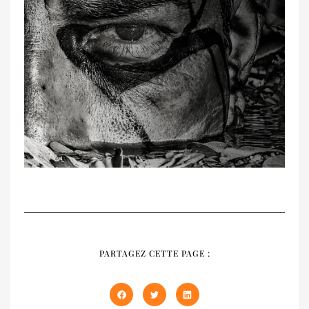
RECUEIL
NATIVES
PARTAGEZ CETTE PAGE :
Notre recueil 2020 présente les trois
premiers numéros épuisés de NATIVES en
un seul volume de 408 pages. À offrir et à
s'offrir !