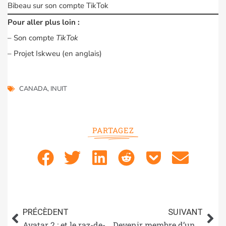
Bibeau sur son compte TikTok
Pour aller plus loin :
–
Son compte
TikTok
–
Projet Iskweu
(en anglais)
CANADA
,
INUIT
PARTAGEZ
PRÉCÈDENT
SUIVANT
Avatar 2 : et le raz-de-marée fut
Devenir membre d’une tribu mythique d’un temps hors du temps… en suivant Talhuic !