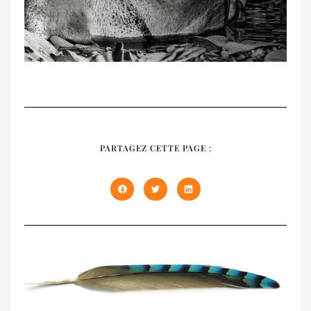
RECUEIL
NATIVES
PARTAGEZ CETTE PAGE :
Notre recueil 2020 présente les trois
premiers numéros épuisés de NATIVES en
un seul volume de 408 pages. À offrir et à
s'offrir !
DÉCOUVRIR