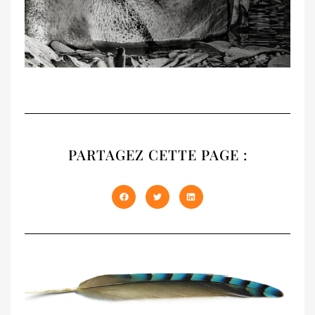
RECUEIL
NATIVES
PARTAGEZ CETTE PAGE :
Notre recueil 2020 présente les trois
premiers numéros épuisés de NATIVES en
un seul volume de 408 pages. À offrir et à
s'offrir !
DÉCOUVRIR