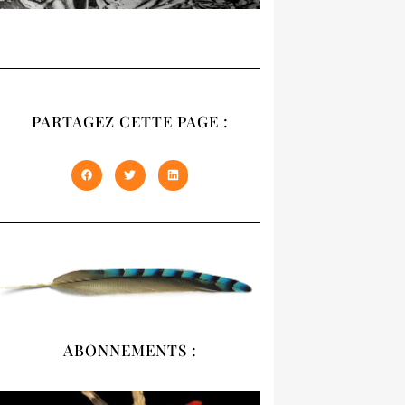
RECUEIL
NATIVES
PARTAGEZ CETTE PAGE :
Notre recueil 2020
présente les trois
premiers numéros
épuisés de NATIVES en
un seul volume de 408
pages. À offrir et à
s'offrir !
DÉCOUVRIR
ABONNEMENTS :