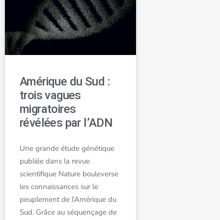
Amérique du Sud :
trois vagues
migratoires
révélées par l’ADN
Une grande étude génétique
publiée dans la revue
scientifique Nature bouleverse
les connaissances sur le
peuplement de l’Amérique du
Sud. Grâce au séquençage de