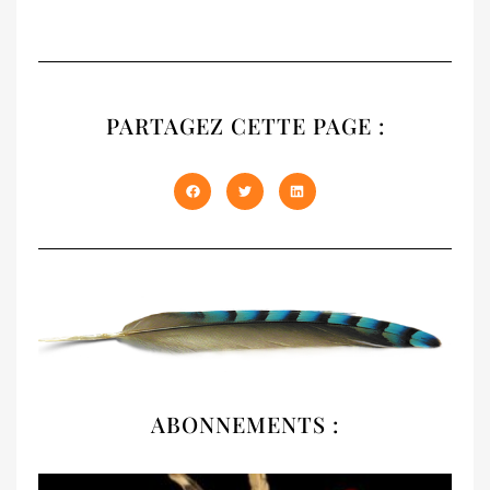
RECUEIL
NATIVES
PARTAGEZ CETTE PAGE :
Notre recueil 2020 présente les trois
premiers numéros épuisés de NATIVES en
un seul volume de 408 pages. À offrir et à
s'offrir !
DÉCOUVRIR
ABONNEMENTS :