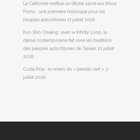
La Californie restitue un littoral sacré aux tribus
Pomo : une première historique pour les
peuples autochtones
17 juillet 2026
Kuo Shin Chuang : avec ∞ Infinity Loop, la
danse contemporaine fait vivre les traditions
des peuples autochtones de Taïwan
10 juillet
2026
Costa Rica : le revers du « paradis vert »
3
juillet 2026