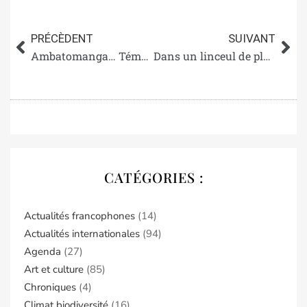
PRÉCÈDENT
SUIVANT
Ambatomanga… Témoigner du silence !
Dans un linceul de plumes d’oiseaux, le dernier membre d’une communauté autochtone du Brésil s’est envolé…
CATÉGORIES :
Actualités francophones
(14)
Actualités internationales
(94)
Agenda
(27)
Art et culture
(85)
Chroniques
(4)
Climat biodiversité
(16)