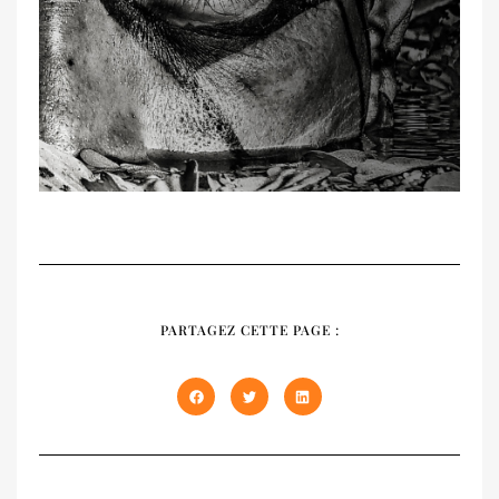
RECUEIL
NATIVES
PARTAGEZ CETTE PAGE :
Notre recueil 2020 présente les trois
premiers numéros épuisés de NATIVES en
un seul volume de 408 pages. À offrir et à
s'offrir !
DÉCOUVRIR