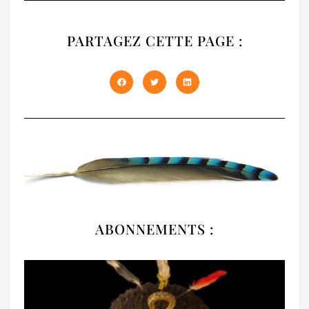
NATIVES
PARTAGEZ CETTE PAGE :
Notre recueil 2020 présente les trois
premiers numéros épuisés de NATIVES en
un seul volume de 408 pages. À offrir et à
s'offrir !
DÉCOUVRIR
ABONNEMENTS :