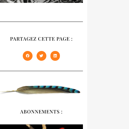
RECUEIL
NATIVES
PARTAGEZ CETTE PAGE :
Notre recueil 2020
présente les trois
premiers numéros
épuisés de NATIVES en
un seul volume de 408
pages. À offrir et à
s'offrir !
DÉCOUVRIR
ABONNEMENTS :