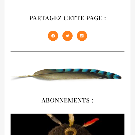
NATIVES
PARTAGEZ CETTE PAGE :
Notre recueil 2020 présente les trois
premiers numéros épuisés de NATIVES en
un seul volume de 408 pages. À offrir et à
s'offrir !
DÉCOUVRIR
ABONNEMENTS :