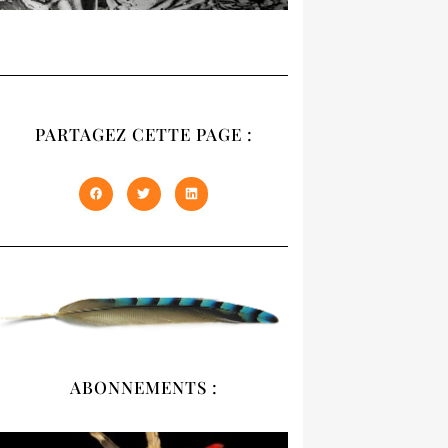
RECUEIL
NATIVES
PARTAGEZ CETTE PAGE :
Notre recueil 2020
présente les trois
premiers numéros
épuisés de NATIVES en
un seul volume de 408
pages. À offrir et à
s'offrir !
DÉCOUVRIR
ABONNEMENTS :