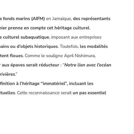
es fonds marins (AIFM)
en Jamaïque,
des représentants
ier prenne en compte cet héritage culturel
.
e culturel subaquatique
, imposant aux entreprises
ains ou d’objets historiques
. Toutefois,
les modalités
tent floues
. Comme le souligne
April Nishimura
,
r aux épaves serait réducteur
: “
Notre lien avec l’océan
rivières
.”
finition à l’héritage “immatériel”, incluant les
ituelles
. Cette reconnaissance serait
un pas essentiel