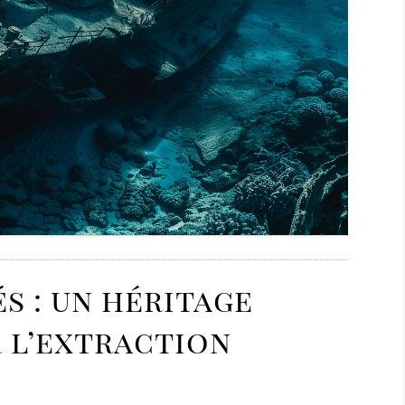
és : un héritage
 l’extraction
e