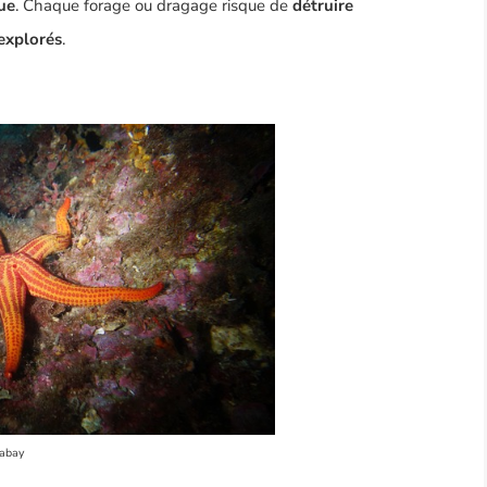
ue
. Chaque forage ou dragage risque de
détruire
explorés
.
abay