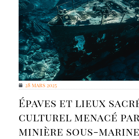
28 mars 2025
Épaves et lieux sacr
culturel menacé par
minière sous-marin