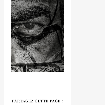
RECUEIL
NATIVES
PARTAGEZ CETTE PAGE :
Notre recueil 2020