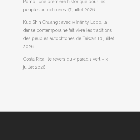
Pomo : une première historique pour les
peuples autochtones
17 juillet 2026
Kuo Shin Chuang : avec ∞ Infinity Loop, la
danse contemporaine fait vivre les traditions
des peuples autochtones de Taïwan
10 juillet
2026
Costa Rica : le revers du « paradis vert »
3
juillet 2026