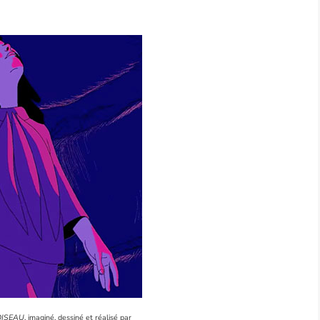
OISEAU
, imaginé, dessiné et réalisé par