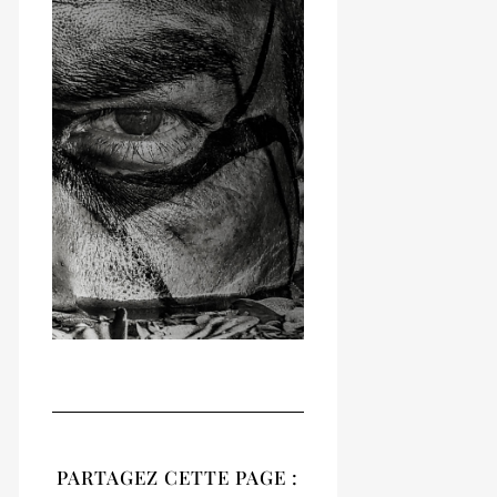
RECUEIL
NATIVES
PARTAGEZ CETTE PAGE :
Notre recueil 2020