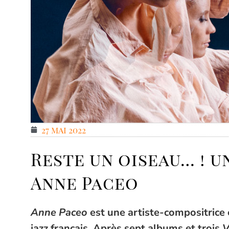
27 mai 2022
Reste un oiseau… ! 
Anne Paceo
Anne Paceo
est une artiste-compositrice 
jazz français. Après
sept albums
et trois
V