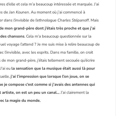
 livres d’elle et cela m’a beaucoup intéressée et marquée. J’ai
es
de
Jan Kounen
. Au moment où j’ai commencé à
r dans l’invisible
de l’ethnologue
Charles Stépanoff
. Mais
de mon grand-père dont j’étais très proche et que j’ai
t des chansons
. Cela m’a beaucoup questionnée sur la
Quel voyage l’attend ? Je me suis mise à relire beaucoup de
l’invisible, avec les esprits. Dans ma famille, on croit
 de mon grand-père, j’étais tellement secouée qu’écrire
J’ai eu
la sensation que la musique était aussi là pour
tuelle,
j’ai l’impression que lorsque l’on joue, on se
que je compose c’est comme si j’avais des antennes qui
st artiste, on est un peu un canal…
J’ai clairement la
vec la magie du monde.