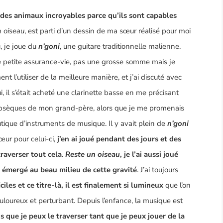
 des animaux incroyables parce qu’ils sont capables
 oiseau
, est parti d’un dessin de ma sœur réalisé pour moi
, je joue du
n’goni
, une guitare traditionnelle malienne.
e petite assurance-vie, pas une grosse somme mais je
 l’utiliser de la meilleure manière, et j’ai discuté avec
, il s’était acheté une clarinette basse en me précisant
es obsèques de mon grand-père, alors que je me promenais
tique d’instruments de musique. Il y avait plein de
n’goni
œur pour celui-ci,
j’en ai joué pendant des jours et des
traverser tout cela
.
Reste un oiseau
, je l’ai aussi joué
 émergé au beau milieu de cette gravité
. J’ai toujours
iles et ce titre-là, il est finalement si lumineux
que l’on
uloureux et perturbant. Depuis l’enfance, la musique est
is que je peux le traverser tant que je peux jouer de la