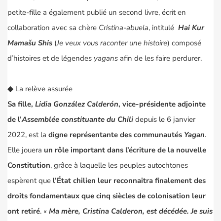
petite-fille a également publié un second livre, écrit en
collaboration avec sa chère
Cristina-abuela
, intitulé
Hai Kur
Mamašu Shis
(
Je veux vous raconter une histoire
) composé
d’histoires et de légendes
yagans
afin de les faire perdurer.
◆
La relève assurée
Sa fille,
Lidia González Calderón
, vice-présidente adjointe
de l’
Assemblée constituante du Chili
depuis le 6 janvier
2022, est la
digne représentante des communautés
Yagan
.
Elle jouera
un rôle important dans l’écriture de la nouvelle
Constitution
, grâce à laquelle les peuples autochtones
espèrent que
l’
É
tat chilien leur reconnaitra finalement des
droits fondamentaux que cinq siècles de colonisation leur
ont retiré
.
«
Ma mère, Cristina Calderon, est décédée. Je suis