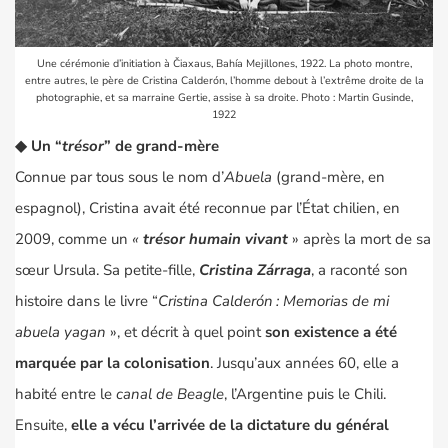
Une cérémonie d’initiation à Čiaxaus, Bahía Mejillones, 1922. La photo montre,
entre autres, le père de Cristina Calderón, l’homme debout à l’extrême droite de la
photographie, et sa marraine Gertie, assise à sa droite. Photo : Martin Gusinde,
1922
◆ Un “
trésor
” de grand-mère
Connue par tous sous le nom d’
Abuela
(grand-mère, en
espagnol), Cristina avait été reconnue par l’État chilien, en
2009, comme un
«
trésor humain vivant
» après la mort de sa
sœur Ursula. Sa petite-fille,
Cristina Zárraga
, a raconté son
histoire dans le livre “
Cristina Calderón : Memorias de mi
abuela yagan
», et décrit à quel point
son existence a été
marquée par la colonisation
. Jusqu’aux années 60, elle a
habité entre le
canal de Beagle
, l’Argentine puis le Chili.
Ensuite,
elle a vécu l’arrivée de la dictature du général