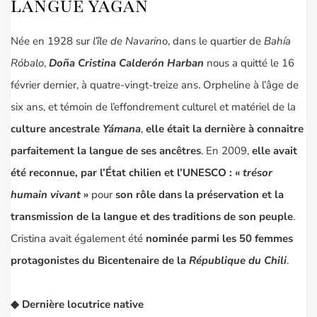
langue yagan
Née en 1928 sur
l’île de Navarin
o, dans le quartier de
Bahía
Róbalo
,
Doña Cristina Calderón Harban
nous a quitté le 16
février dernier, à quatre-vingt-treize ans. Orpheline à l’âge de
six ans, et témoin de l’effondrement culturel et matériel de la
culture ancestrale
Y
á
mana
,
elle était la dernière à connaitre
parfaitement la langue de ses ancêtres
. En 2009,
elle avait
été reconnue, par l’État chilien et
l’UNESCO
: «
trésor
humain vivant
»
pour
son rôle dans la préservation et la
transmission de la langue et des traditions de son peuple
.
Cristina avait également été
nominée parmi les 50 femmes
protagonistes du Bicentenaire de la
République du Chili
.
◆ Dernière locutrice native