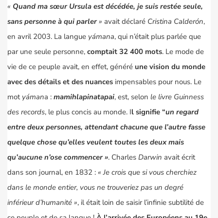
«
Quand ma sœur Ursula est décédée, je suis restée seule,
sans personne à qui parler
»
avait déclaré
Cristina Calderón
,
en avril 2003. La langue
yámana
, qui n’était plus parlée que
par une seule personne,
comptait 32 400 mots
. Le mode de
vie de ce peuple avait, en effet, généré
une vision du monde
avec des détails et des nuances
impensables pour nous. Le
mot
yáman
a :
mamihlapinatapai
, est, selon
le livre Guinness
des records
, le plus concis au monde. I
l signifie “
un regard
entre deux personnes, attendant chacune que l’autre fasse
quelque chose qu’elles veulent toutes les deux mais
qu’aucune n’ose commencer »
. Charles
Darwin
avait écrit
dans son journal, en 1832 :
« Je crois que si vous cherchiez
dans le monde entier, vous ne trouveriez pas un degré
inférieur d’humanité
»
, il était loin de saisir l’infinie subtilité de
ce peuple et de sa langue !
À l’arrivée des Européens au 19e