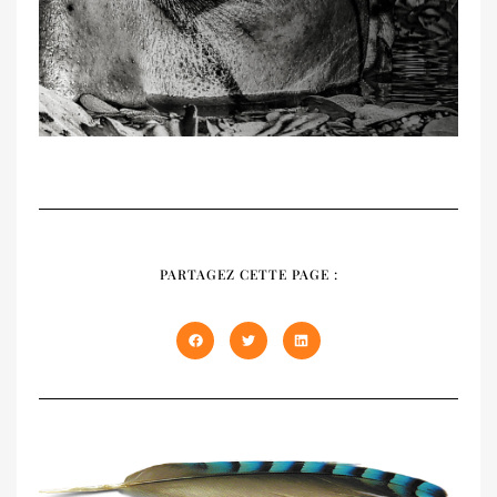
RECUEIL
NATIVES
PARTAGEZ CETTE PAGE :
Notre recueil 2020 présente les trois
premiers numéros épuisés de NATIVES en
un seul volume de 408 pages. À offrir et à
s'offrir !
DÉCOUVRIR