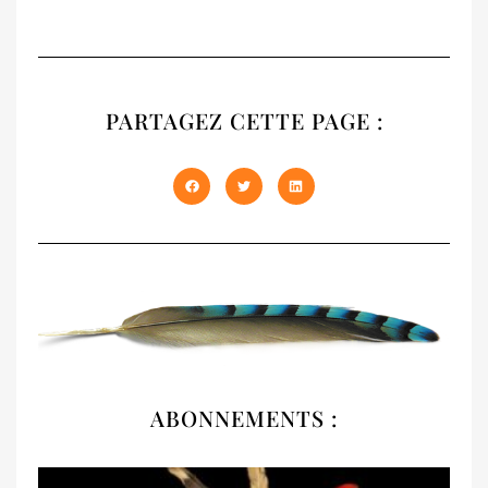
RECUEIL
NATIVES
PARTAGEZ CETTE PAGE :
Notre recueil 2020 présente les trois
premiers numéros épuisés de NATIVES en
un seul volume de 408 pages. À offrir et à
s'offrir !
DÉCOUVRIR
ABONNEMENTS :